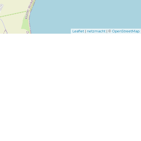
Leaflet
|
netzmacht
| ©
OpenStreetMap