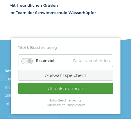
Mit freundlichen Grüßen
Ihr Team der Schwimmschule Wasserhüpfer
Titel & Beschreibung
Details einblenden
Essenziell
Schwimmschule "Wasserhüpfer"
Auswahl speichern
Geschäftsführer: Gunnar Goertz-Zwanzig
Im Dorfe 16
Alle akzeptieren
23968 Zierow
Info-Beschreibung
info@schwimmschule-wasserhuepfer.de
Datenschutz
Impressum
Navigation
Datenschutz
überspringen
Impressum